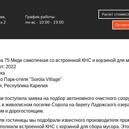
ы
Юнилос Астра 75 Миди в Лахденпохью, Республика Карелия
Расчет стоимос
ова
,
График работы:
к.2
пн-вс - 10:00 - 19:00
АСТРА 75 МИДИ В ЛАХДЕНП
Оставит
ра 75 Миди самотечная со встроенной КНС и корзиной для 
т:
2022
вка
о Парк-отеля "Sorola Village"
ья, Республика Карелия
нам поступила заявка на подбор автономного очистного соору
, в живописном поселке Сорола на берегу Ладожского озер
м и дорогостоящим.
для гостиницы мы подобрали известного производителя пр
полнили встроенной КНС с корзиной для сбора мусора. Э