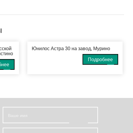
Ы
сской
Юнилос Астра 30 на завод, Мурино
истино
Подробнее
бнее