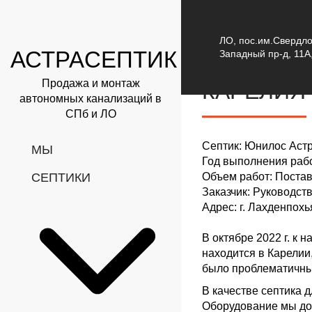
О компании
Объект
ЛО, пос.им.Свердл
АСТРА
СЕПТИК
Западный пр-д, 11А,
ЮНИЛОС 
Продажа и монтаж
КАРЕЛИЯ
автономных канализаций в
СПб и ЛО
Септик
: Юнилос Аст
МЫ
Год выполнения рабо
СЕПТИКИ
Объем работ
: Поста
Заказчик
: Руководств
Адрес
: г. Лахденпох
В октябре 2022 г. к 
находится в Карелии
было проблематичны
В качестве септика 
Оборудование мы до