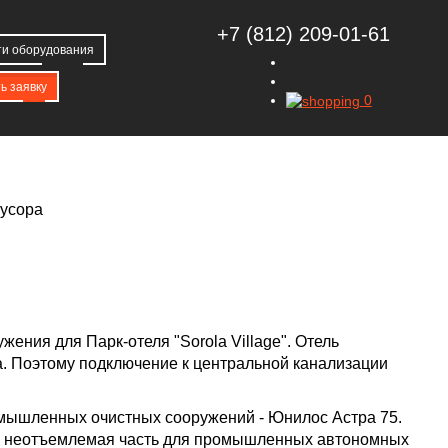
+7 (812) 209-01-61
ти
оборудования
ОХЬЮ, РЕСПУБЛИКА
ь заявку
0
мусора
жения для Парк-отеля "Sorola Village". Отель
а. Поэтому подключение к центральной канализации
омышленных очистных сооружений - Юнилос Астра 75.
то неотъемлемая часть для промышленных автономных