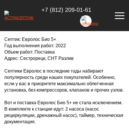
+7 (812) 209-01-61
ПОСТАВКА ЕВРОЛОС БИО 5+ В
СЕСТРОРЕЦК
0
Септик
: Евролос Био 5+
Год выполнения работ:
2022
Объем работ
: Поставка
Адрес
: Сестрорецк, СНТ Разлив
Септики Евролос в последние годы набирают
популярность среди наших покупателей. Особенно,
если у вас в приоритете максимально облегченная
установка, без компрессоров, клапанов и прочих узлов.
Вот и поставка Евролос Био 5+ не стала исключением.
В комплекте к станции идут: 2 насоса (насос
рециркуляции, дренажный насос), таймер, техническая
документация.