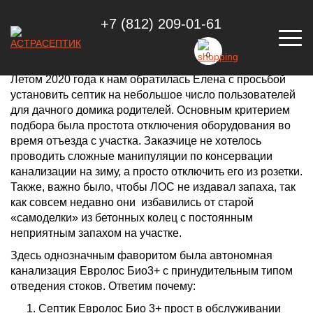
+7 (812) 209-01-61
ЕВРОЛОС 3, УЛЬЯНОВКА
0
Летом 2020 года к нам обратилась Елена с просьбой
установить септик
на небольшое число пользователей
для дачного домика родителей. Основным критерием
подбора была простота отключения оборудования во
время отъезда с участка. Заказчице не хотелось
проводить сложные манипуляции по консервации
канализации на зиму, а просто отключить его из розетки.
Также, важно было, чтобы ЛОС не издавал запаха, так
как совсем недавно они избавились от старой
«самоделки» из бетонных колец с постоянным
неприятным запахом на участке.
Здесь однозначным фаворитом была автономная
канализация Евролос Био3+
с принудительным типом
отведения стоков. Ответим почему:
Септик Евролос Био 3+ прост в обслуживании