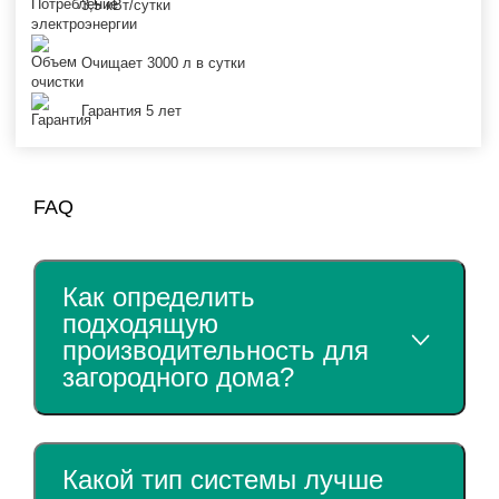
3,5 кВт/сутки
Очищает 3000 л в сутки
Гарантия 5 лет
FAQ
Как определить
подходящую
производительность для
загородного дома?
При расчете мы учитываем количество
проживающих, суточный объем сточных вод и
Какой тип системы лучше
залповый сброс. Септик на 12 человек подбирается