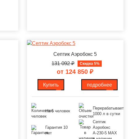
Септик Аэробокс 5
131 092
₽
Скидка 5%
от 124 850
₽
Купить
подробнее
Перерабатывает
На 5 человек
1000 л в сутки
Септик
Гарантия 10
Аэробокс
лет
А-230-5 MAX
в наличии