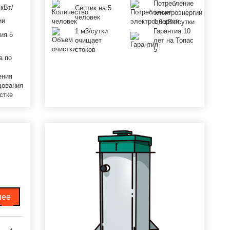
Потребление
 кВт/
Септик на 5
электроэнергии
человек
1,5 кВт/сутки
1 м3/сутки
Гарантия 10
ия 5
очищает
лет на Топас
стоков
5
а по
ения
дования
стке
нее