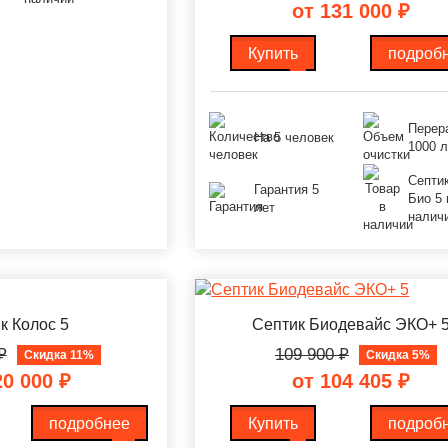
от 131 000
₽
Купить
подроб
Перер
На 5 человек
1000 л
Септи
Гарантия 5
Био 5 
лет
налич
к Колос 5
Септик Биодевайс ЭКО+ 
₽
109 900
₽
Скидка 11%
Скидка 5%
20 000
₽
от 104 405
₽
подробнее
Купить
подроб