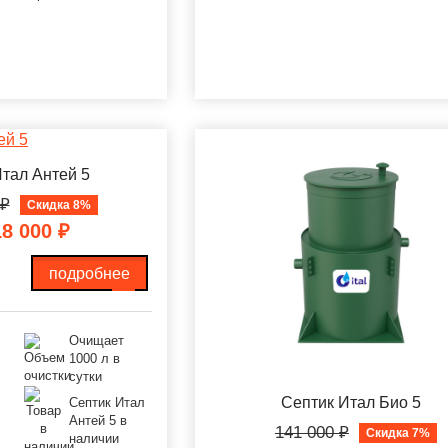
тал Антей 5
₽
Скидка 8%
18 000
₽
подробнее
Очищает
1000 л в
сутки
Септик Итал Био 5
Септик Итал
Антей 5 в
141 000
₽
Скидка 7%
наличии