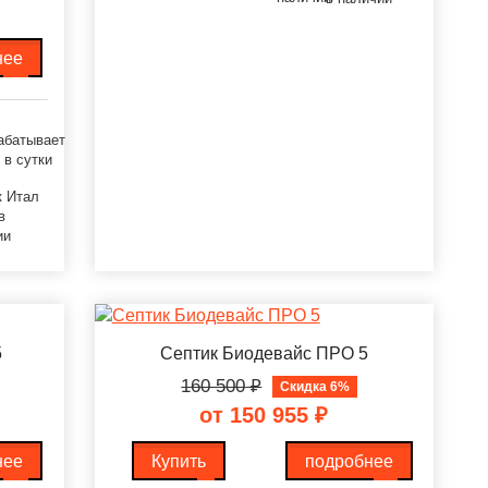
нее
абатывает
 в сутки
к Итал
в
ии
5
Септик Биодевайс ПРО 5
160 500
₽
Скидка 6%
от 150 955
₽
нее
Купить
подробнее