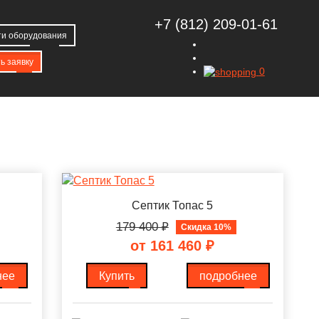
+7 (812) 209-01-61
ти
оборудования
ь заявку
0
Септик Топас 5
179 400
₽
Скидка 10%
от 161 460
₽
нее
Купить
подробнее