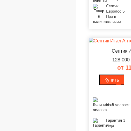
Септик
Евролос 5
Про в
наличии
Септик И
128 000
от 1
Купить
На 5 человек
Гарантия 3
года