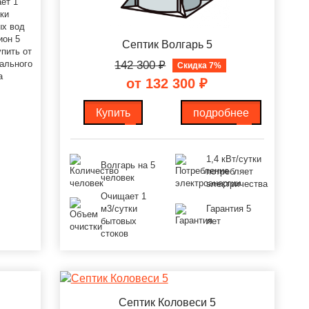
ет 1
ки
ых вод
ион 5
Септик Волгарь 5
пить от
ального
142 300
₽
Скидка 7%
а
от 132 300
₽
Купить
подробнее
1,4 кВт/сутки
Волгарь на 5
потребляет
человек
электричества
Очищает 1
м3/сутки
Гарантия 5
бытовых
лет
стоков
Септик Коловеси 5