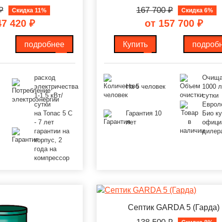
₽
167 700
₽
Скидка 11%
Скидка 6%
47 420
₽
от 157 700
₽
подробнее
Купить
подроб
расход
Очища
электричества
На 5 человек
1000 л
1-1,5 кВт/
сутки
сутки
Еврол
на Топас 5 С
Гарантия 10
Био ку
- 7 лет
лет
офици
гарантии на
дилер
корпус, 2
года на
компрессор
Септик GARDA 5 (Гарда)