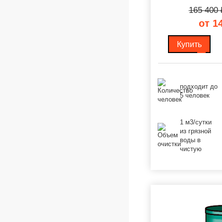
165 400
от 1
Купить
подходит до
5 человек
1 м3/сутки
из грязной
воды в
чистую