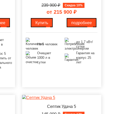
239 900
₽
Скидка 10%
от 215 900
₽
нее
Купить
подробнее
ет
до 1,7 кВт/
На 5 человек
 в
сутки
Очищает
Гарантия на
ос 5
1000 л в
корпус 25
пить от
сутки
лет
ального
а
Септик Удача 5