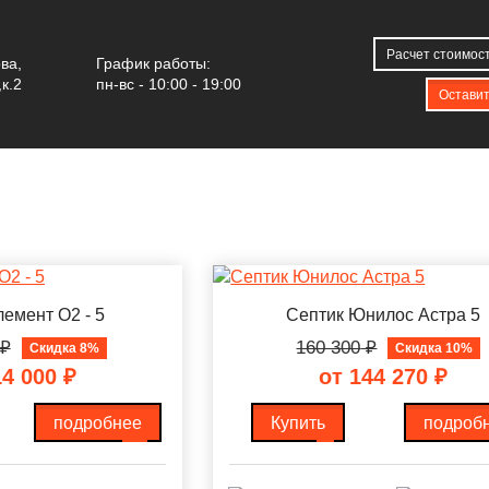
Септики для частного дома
Септики на 5 человек
Расчет стоимос
ова
,
График работы:
к.2
пн-вс - 10:00 - 19:00
НА 5 ЧЕЛОВЕК
Оставит
емент О2 - 5
Септик Юнилос Астра 5
₽
160 300
₽
Скидка 8%
Скидка 10%
14 000
₽
от 144 270
₽
подробнее
Купить
подроб