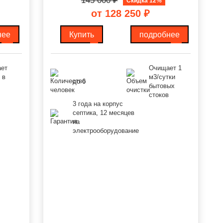
145 000
₽
Скидка 12%
от 128 250
₽
нее
Купить
подробнее
ет
Очищает 1
 в
м3/сутки
до 6
бытовых
стоков
3 года на корпус
септика, 12 месяцев
на
электрооборудование