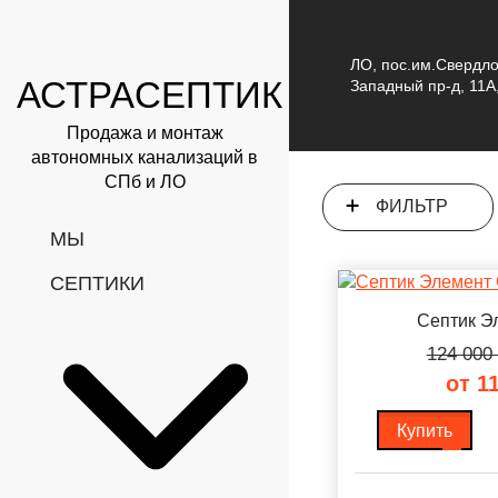
О компании
Каталог
ЛО, пос.им.Свердл
АСТРА
СЕПТИК
Западный пр-д, 11А,
СЕПТИКИ 
Продажа и монтаж
автономных канализаций в
СПб и ЛО
ФИЛЬТР
МЫ
СЕПТИКИ
Септик Эл
124 000
от 1
Купить