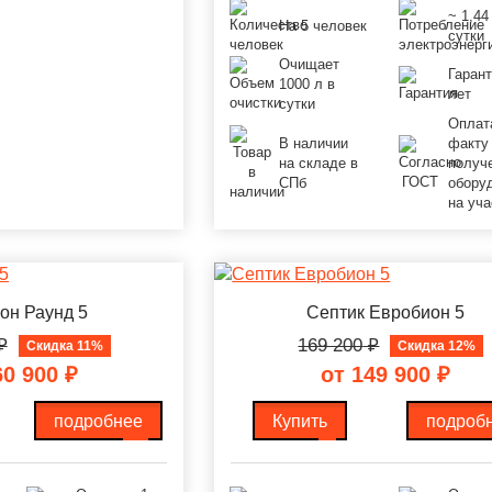
~ 1,44
На 5 человек
сутки
Очищает
Гарант
1000 л в
лет
сутки
Оплат
В наличии
факту
на складе в
получ
СПб
обору
на уча
он Раунд 5
Септик Евробион 5
₽
169 200
₽
Скидка 11%
Скидка 12%
60 900
₽
от 149 900
₽
подробнее
Купить
подроб