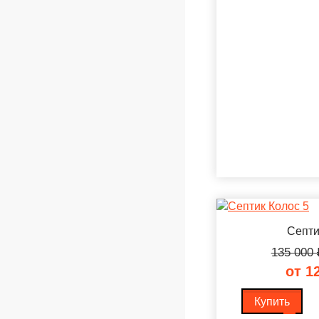
Септи
135 000
от 1
Купить