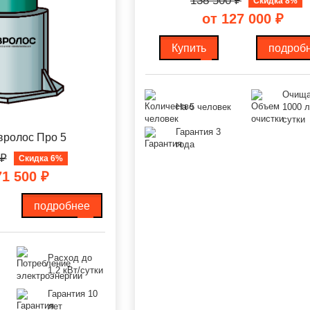
138 500
₽
Скидка 8%
от 127 000
₽
Купить
подроб
Очища
На 5 человек
1000 л
сутки
Гарантия 3
вролос Про 5
года
₽
Скидка 6%
71 500
₽
подробнее
Расход до
1,2 кВт/сутки
Гарантия 10
лет