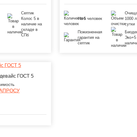
Септик
Очища
Колос 5 в
На 5 человек
1000 л
наличие на
сутки
складе в
Пожизненная
Биоде
СПб
гарантия на
Эко+5
септик
налич
девайс ГОСТ 5
имость
ЗАПРОСУ