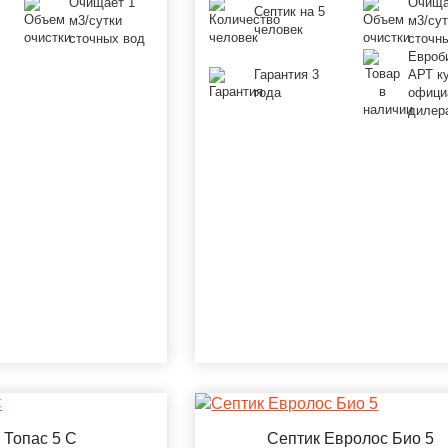
Очищает 1
Очища
Септик на 5
м3/сутки
м3/сут
человек
сточных вод
сточн
Евроб
Гарантия 3
АРТ ку
года
офици
дилер
 Топас 5 С
Септик Евролос Био 5