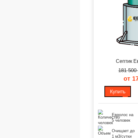
Септик Е
181 500
от 1
Купить
Евролос на
5 человек
Очищает до
1 м3/сутки