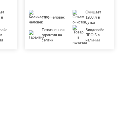
ет
Очищает
 в
На 5 человек
1200 л в
сутки
вайс
Пожизненная
Биодевайс
 в
гарантия на
ПРО 5 в
ии
септик
наличии