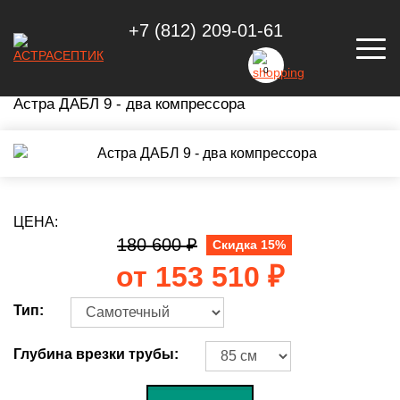
+7 (812) 209-01-61
АСТРА ДАБЛ 9 - ДВА КОМПРЕССОРА
0
Астра ДАБЛ 9 - два компрессора
ЦЕНА:
180 600
₽
Скидка 15%
от
153 510
₽
Тип:
Глубина врезки трубы: