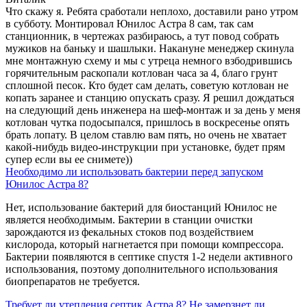
Что скажу я. Ребята сработали неплохо, доставили рано утром
в субботу. Монтировал Юнилос Астра 8 сам, так сам
станционник, в чертежах разбираюсь, а тут повод собрать
мужиков на баньку и шашлыки. Накануне менеджер скинула
мне монтажную схему и мы с утреца немного взбодрившись
горячительным раскопали котлован часа за 4, благо грунт
сплошной песок. Кто будет сам делать, советую котлован не
копать заранее и станцию опускать сразу. Я решил дождаться
на следующий день инженера на шеф-монтаж и за день у меня
котлован чутка подосыпался, пришлось в воскресенье опять
брать лопату. В целом ставлю вам пять, но очень не хватает
какой-нибудь видео-инструкции при установке, будет прям
супер если вы ее снимете))
Необходимо ли использовать бактерии перед запуском
Юнилос Астра 8?
Нет, использование бактерий для биостанций Юнилос не
является необходимым. Бактерии в станции очистки
зарождаются из фекальных стоков под воздействием
кислорода, который нагнетается при помощи компрессора.
Бактерии появляются в септике спустя 1-2 недели активного
использования, поэтому дополнительного использования
биопрепаратов не требуется.
Требует ли утепления септик Астра 8? Не замерзнет ли