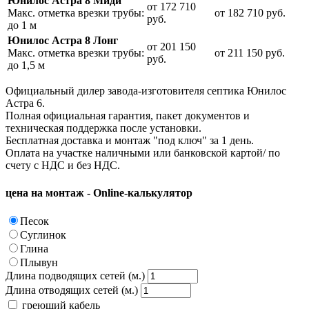
Юнилос Астра 8 Миди
от 172 710
Макс. отметка врезки трубы:
от 182 710
руб.
руб.
до 1 м
Юнилос Астра 8 Лонг
от 201 150
Макс. отметка врезки трубы:
от 211 150
руб.
руб.
до 1,5 м
Официальный дилер завода-изготовителя септика Юнилос
Астра 6.
Полная официальная гарантия, пакет документов и
техническая поддержка после установки.
Бесплатная доставка и монтаж "под ключ" за 1 день.
Оплата на участке наличными или банковской картой/ по
счету с НДС и без НДС.
цена на монтаж - Online-калькулятор
Песок
Суглинок
Глина
Плывун
Длина подводящих сетей (м.)
Длина отводящих сетей (м.)
греющий кабель