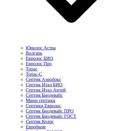
Юнилос Астра
Волгарь
Евролос БИО
Евролос Про
Топас
Топас-С
Септик Аэробокс
Септик Итал БИО
Септик Итал Антей
Септик Биодевайс
Мини септики
Септики Евролос
Септик Биодевайс ПРО
Септик Биодевайс ГОСТ
Септик Колос
Евробион