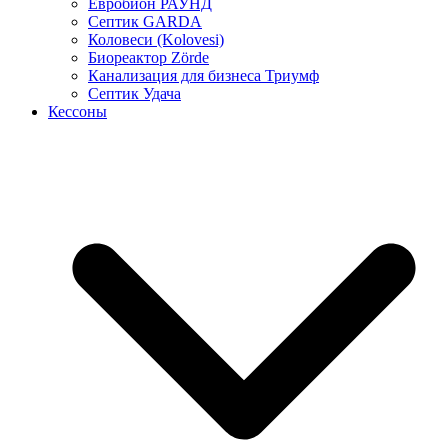
Евробион РАУНД
Септик GARDA
Коловеси (Kolovesi)
Биореактор Zörde
Канализация для бизнеса Триумф
Септик Удача
Кессоны