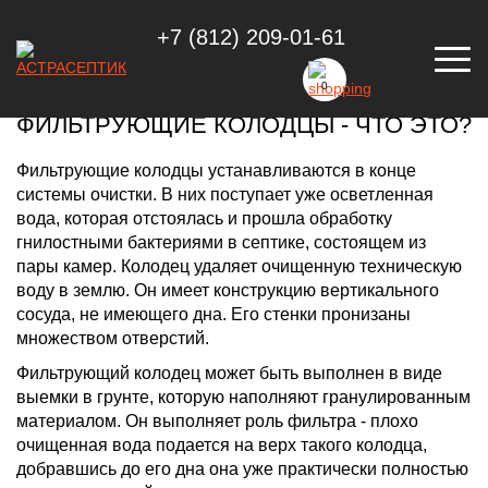
+7 (812) 209-01-61
ЧТО ТАКОЕ ФИЛЬТРУЮЩИЙ КОЛОДЕЦ
0
ФИЛЬТРУЮЩИЕ КОЛОДЦЫ - ЧТО ЭТО?
Фильтрующие колодцы устанавливаются в конце
системы очистки. В них поступает уже осветленная
вода, которая отстоялась и прошла обработку
гнилостными бактериями в септике, состоящем из
пары камер. Колодец удаляет очищенную техническую
воду в землю. Он имеет конструкцию вертикального
сосуда, не имеющего дна. Его стенки пронизаны
множеством отверстий.
Фильтрующий колодец может быть выполнен в виде
выемки в грунте, которую наполняют гранулированным
материалом. Он выполняет роль фильтра - плохо
очищенная вода подается на верх такого колодца,
добравшись до его дна она уже практически полностью